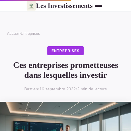
Les Investissements
Accueil
›
Entreprises
ENTREPRISES
Ces entreprises prometteuses
dans lesquelles investir
Bastien
•
16 septembre 2022
•
2 min de lecture